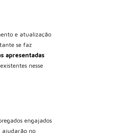
mento e atualização
tante se faz
as apresentadas
existentes nesse
mpregados engajados
e ajudarão no