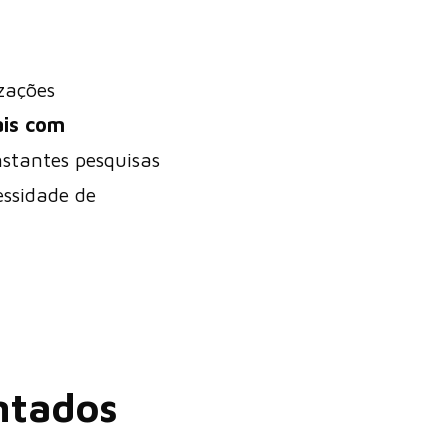
izações
ais com
stantes pesquisas
essidade de
ntados