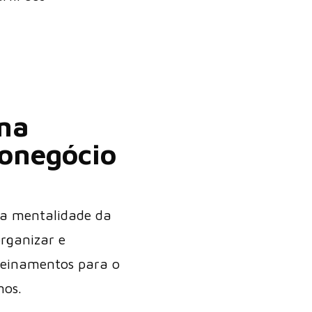
na
onegócio
a mentalidade da
organizar e
treinamentos para o
mos.