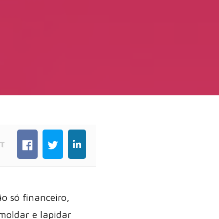
T
o só financeiro,
moldar e lapidar