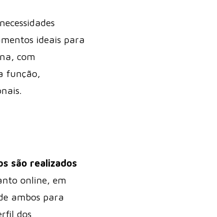
necessidades
amentos ideais para
rna, com
a função,
nais.
s são realizados
anto online, em
 de ambos para
rfil dos