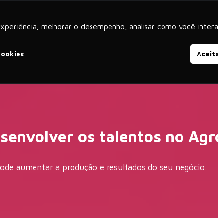
experiência, melhorar o desempenho, analisar como você intera
iços
Produtos
SAP S/4HANA
SAP SuccessFactors
Cookies
Aceit
senvolver os talentos no Agr
ode aumentar a produção e resultados do seu negócio.