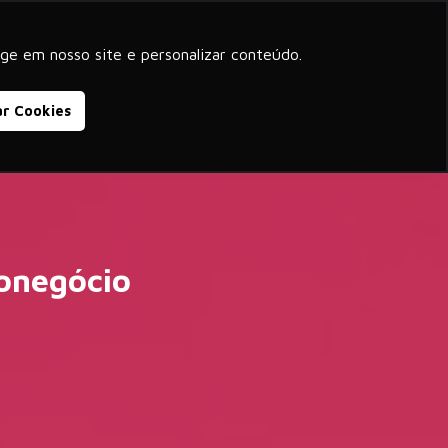
beyond corporate purpose
ge em nosso site e personalizar conteúdo.
Blog
Cases de Sucesso
Contato
ar Cookies
onegócio