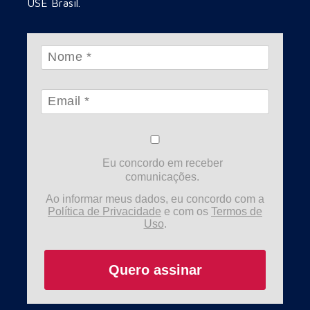
USE Brasil.
Eu concordo em receber
comunicações.
Ao informar meus dados, eu concordo com a
Política de Privacidade
e com os
Termos de
Uso
.
Quero assinar