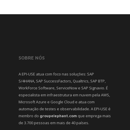
SOBRE NÓS
A EPI-USE atua com foco nas soluções: SAP
S/4HANA, SAP SuccessFactors, Qualtrics, SAP BTP,
WorkForce Software, ServiceNow e SAP Signavio. É
especialista em infraestrutura em nuvem pela AWS,
Microsoft Azure e Google Cloud e atua com
automação de testes e observabilidade. A EPI-USE é
membro do
que emprega mais
groupelephant.com
de 3.700 pessoas em mais de 40 países.