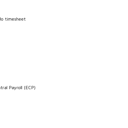
do timesheet
ral Payroll (ECP)