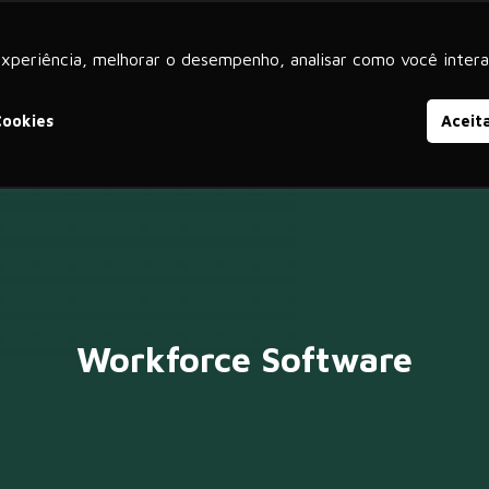
experiência, melhorar o desempenho, analisar como você intera
iços
Produtos
SAP S/4HANA
SAP SuccessFactors
Cookies
Aceit
Workforce Software