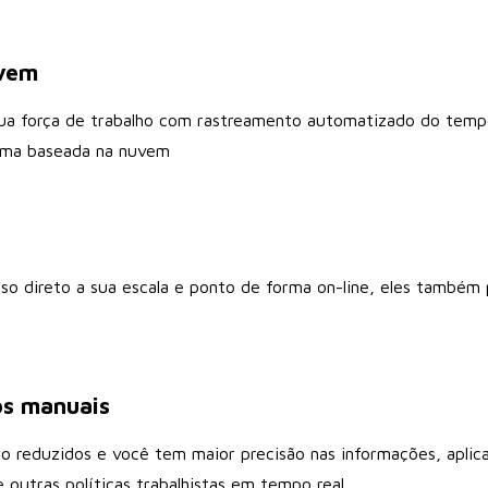
uvem
sua força de trabalho com rastreamento automatizado do temp
orma baseada na nuvem
so direto a sua escala e ponto de forma on-line, eles também p
os manuais
o reduzidos e você tem maior precisão nas informações, apli
utras políticas trabalhistas em tempo real