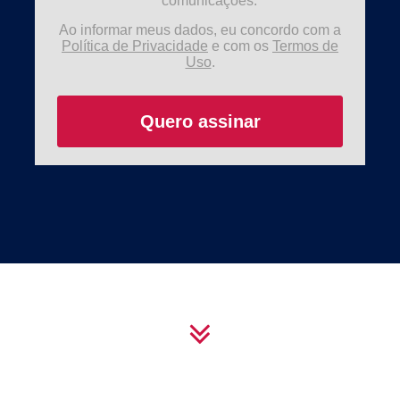
comunicações.
Ao informar meus dados, eu concordo com a
Política de Privacidade
e com os
Termos de
Uso
.
Quero assinar