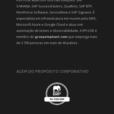
A EPI-USE atua com foco nas soluções: SAP
S/4HANA, SAP SuccessFactors, Qualtrics, SAP BTP,
WorkForce Software, ServiceNow e SAP Signavio. É
especialista em infraestrutura em nuvem pela AWS,
Microsoft Azure e Google Cloud e atua com
automação de testes e observabilidade. A EPI-USE é
membro do
que emprega mais
groupelephant.com
de 3.700 pessoas em mais de 40 países.
ALÉM DO PROPÓSITO CORPORATIVO