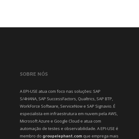
SOBRE NÓS
A EPI-USE atua com foco nas soluções: SAP
S/4HANA, SAP SuccessFactors, Qualtrics, SAP BTP,
WorkForce Software, ServiceNow e SAP Signavio. É
especialista em infraestrutura em nuvem pela AWS,
Microsoft Azure e Google Cloud e atua com
automação de testes e observabilidade. A EPI-USE é
membro do
que emprega mais
groupelephant.com