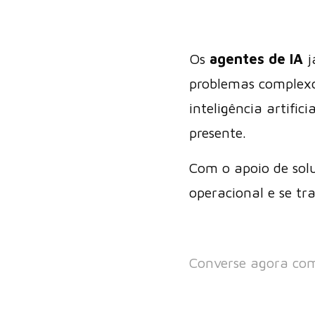
Os
agentes de IA
j
problemas complex
inteligência artifi
presente.
Com o apoio de so
operacional e se tr
Converse agora co