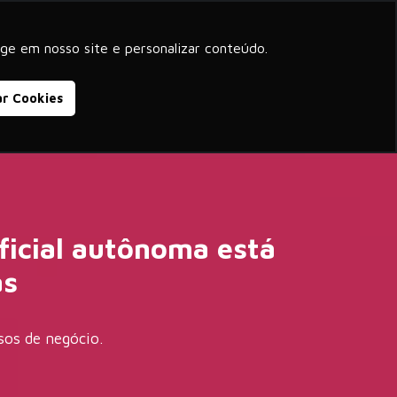
beyond corporate purpose
ge em nosso site e personalizar conteúdo.
Blog
Cases de Sucesso
Contato
ar Cookies
ificial autônoma está
as
sos de negócio.