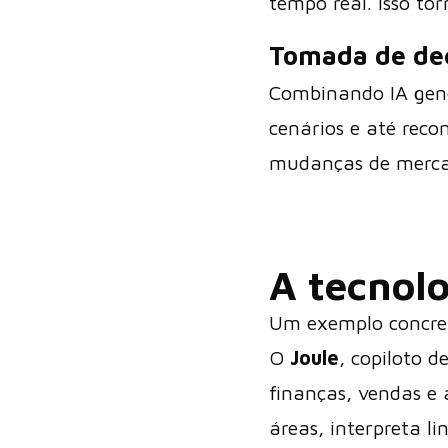
tempo real. Isso to
Tomada de dec
Combinando IA gener
cenários e até reco
mudanças de mercad
A tecnol
Um exemplo concr
O
Joule
, copiloto 
finanças, vendas e
áreas, interpreta l