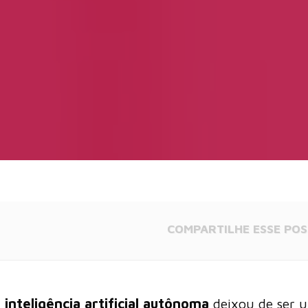
COMPARTILHE
ESSE POS
a
inteligência artificial autônoma
deixou de ser 