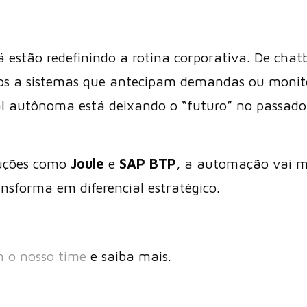
á estão redefinindo a rotina corporativa. De chat
os a sistemas que antecipam demandas ou monit
cial autônoma está deixando o “futuro” no passad
luções como
Joule
e
SAP BTP
, a automação vai m
ansforma em diferencial estratégico.
m o nosso time
e saiba mais.