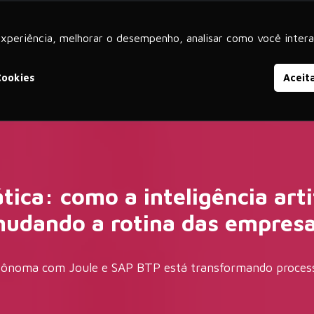
experiência, melhorar o desempenho, analisar como você intera
iços
Produtos
SAP S/4HANA
SAP SuccessFactors
Cookies
Aceit
tica: como a inteligência art
udando a rotina das empres
autônoma com Joule e SAP BTP está transformando proces