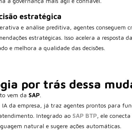
rna a governança mais ágil e confiável.
isão estratégica
ativa e análise preditiva, agentes conseguem cri
mendações estratégicas. Isso acelera a resposta d
o e melhora a qualidade das decisões.
ogia por trás dessa mu
eto vem da
SAP
.
de IA da empresa, já traz agentes prontos para fu
 atendimento. Integrado ao
SAP BTP
, ele conecta
inguagem natural e sugere ações automáticas.