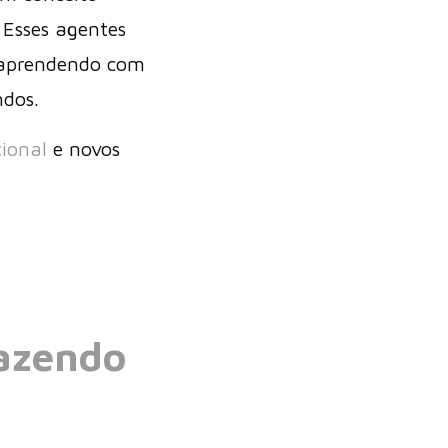
 Esses agentes
, aprendendo com
ndos.
cional
e novos
fazendo