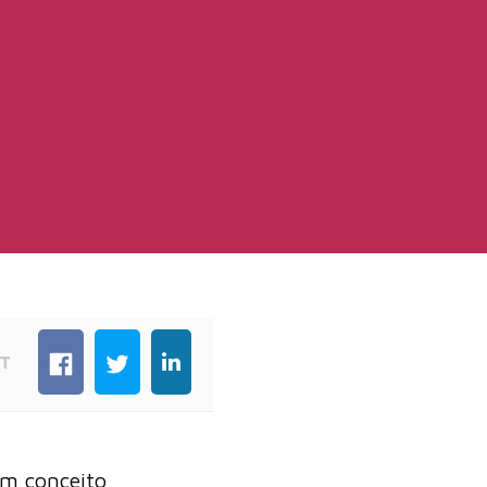
T
um conceito