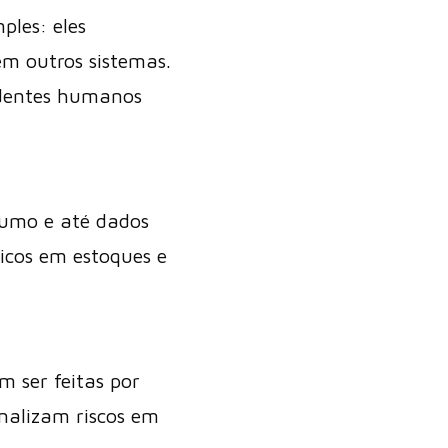
ples: eles
em outros sistemas.
endentes humanos
sumo e até dados
icos em estoques e
 ser feitas por
nalizam riscos em