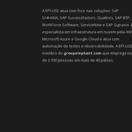
A EPI-USE atua com foco nas soluções: SAP
S/4HANA, SAP SuccessFactors, Qualtrics, SAP BTP,
WorkForce Software, ServiceNow e SAP Signavio. 
especialista em infraestrutura em nuvem pela AW
Microsoft Azure e Google Cloud e atua com
automação de testes e observabilidade. A EPI-USE
membro do
que emprega ma
groupelephant.com
de 3.700 pessoas em mais de 40 países.