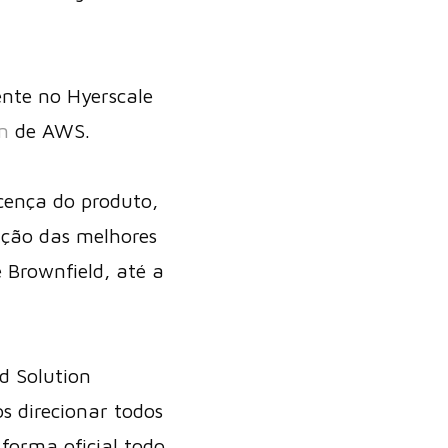
ente no Hyerscale
n
de AWS.
cença do produto,
ção das melhores
 Brownfield, até a
d Solution
s direcionar todos
forma oficial todo