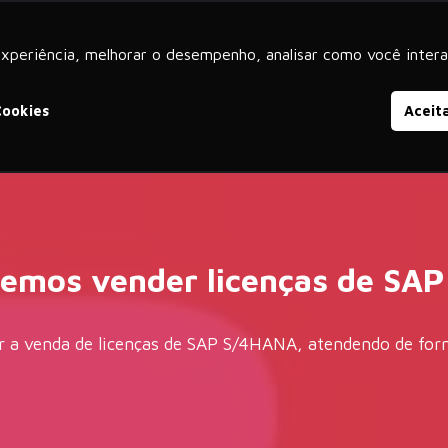
experiência, melhorar o desempenho, analisar como você intera
iços
Produtos
SAP S/4HANA
SAP SuccessFactors
Cookies
Aceit
emos vender licenças de SA
zar a venda de licenças de SAP S/4HANA, atendendo de form