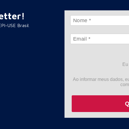
etter!
PI-USE Brasil.
Eu
Ao informar meus dados, e
com
Q