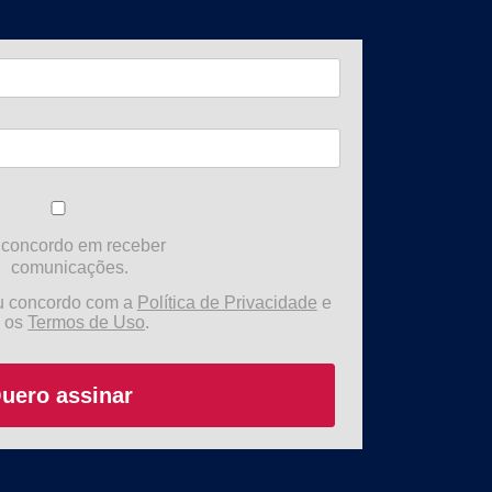
 concordo em receber
comunicações.
u concordo com a
Política de Privacidade
e
 os
Termos de Uso
.
uero assinar