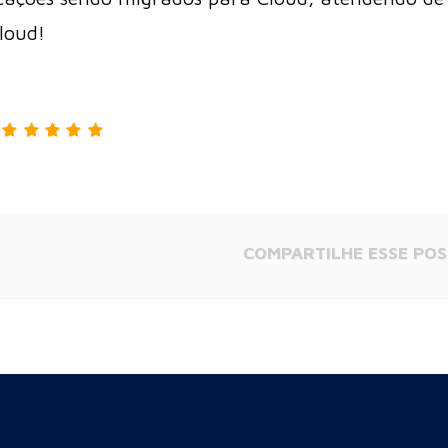
loud!
COMPARTILHE
ESSE POS