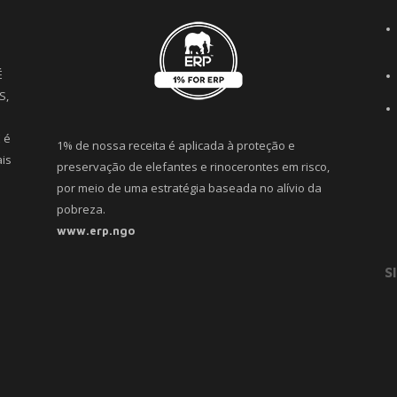
É
S,
 é
1% de nossa receita é aplicada à proteção e
is
preservação de elefantes e rinocerontes em risco,
por meio de uma estratégia baseada no alívio da
pobreza.
www.erp.ngo
S