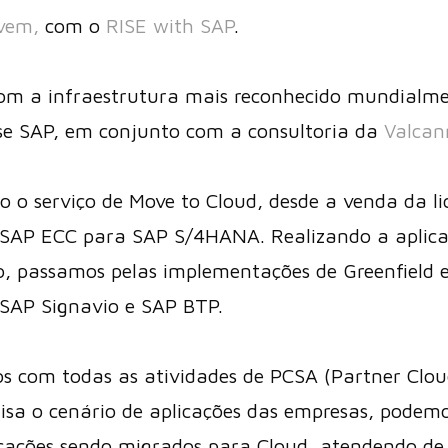
vem,
com o
RISE with SAP
.
 com a infraestrutura mais reconhecido mundialm
ase SAP, em conjunto com a consultoria da
Valcan
 o serviço de Move to Cloud, desde a venda da li
 SAP ECC para SAP S/4HANA. Realizando a aplica
, passamos pelas implementações de Greenfield e
s SAP Signavio e SAP BTP.
os com todas as atividades de PCSA (Partner Clou
lisa o cenário de aplicações das empresas, podemo
cações sendo migrados para Cloud, atendendo de 