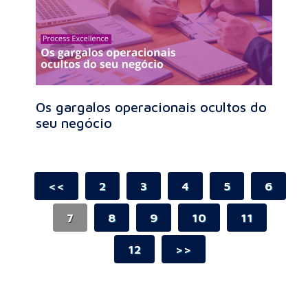
Os gargalos operacionais ocultos do
seu negócio
<<
2
3
4
5
6
7
8
9
10
11
12
>>