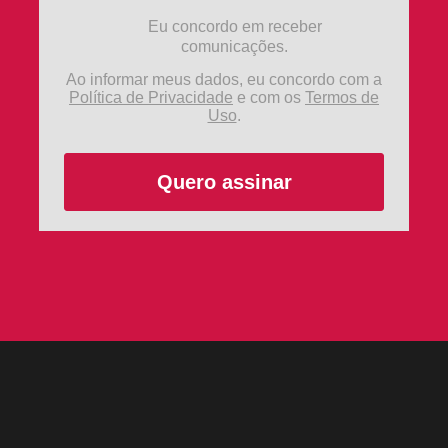
Eu concordo em receber
comunicações.
Ao informar meus dados, eu concordo com a
Política de Privacidade
e com os
Termos de
Uso
.
Quero assinar