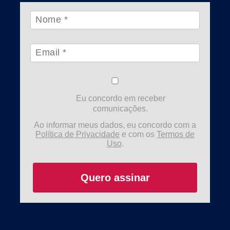
Eu concordo em receber
comunicações.
Ao informar meus dados, eu concordo com a
Política de Privacidade
e com os
Termos de
Uso
.
Quero assinar