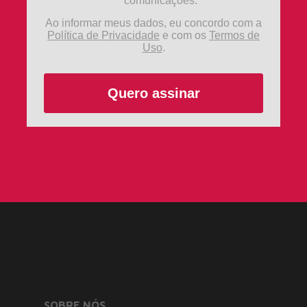
comunicações.
Ao informar meus dados, eu concordo com a
Política de Privacidade
e com os
Termos de
Uso
.
Quero assinar
SOBRE NÓS