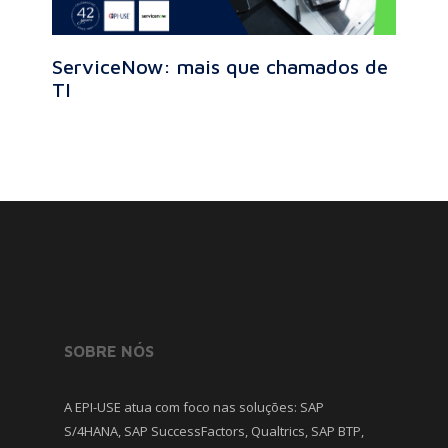
ServiceNow: mais que chamados de
TI
SOBRE NÓS
A EPI-USE atua com foco nas soluções: SAP
S/4HANA, SAP SuccessFactors, Qualtrics, SAP BTP,