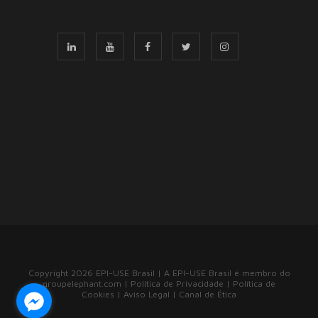
Copyright 2026 EPI-USE Brasil | A EPI-USE Brasil é membro do
groupelephant.com
|
Política de Privacidade
|
Política de
Cookies
|
Aviso Legal
|
Canal de Ética