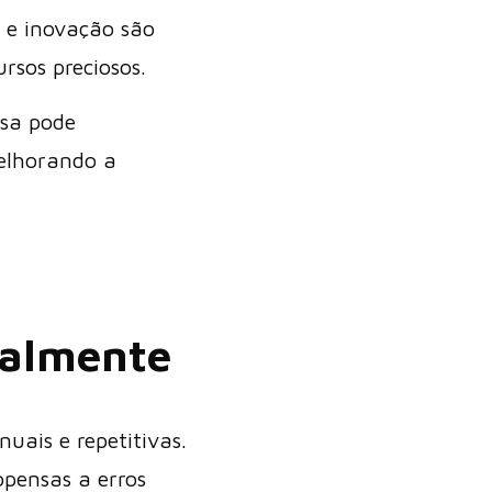
a e inovação são
ursos preciosos.
esa pode
melhorando a
realmente
ais e repetitivas.
pensas a erros