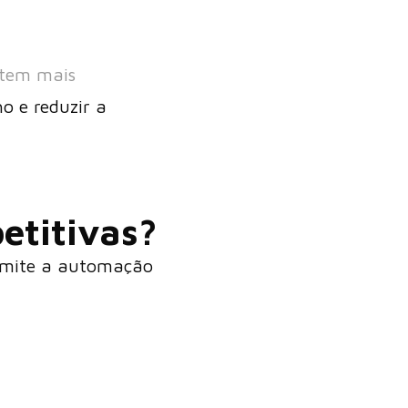
ntem mais
o e reduzir a
petitivas
?
rmite a automação