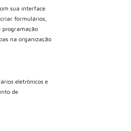
com sua interface
criar formulários,
de programação
oas na organização
rios eletrônicos e
ento de