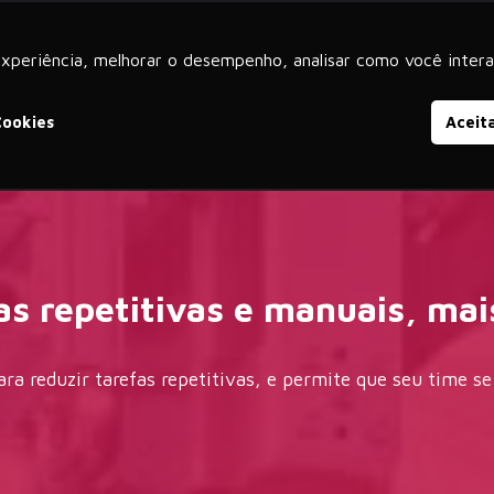
experiência, melhorar o desempenho, analisar como você intera
iços
Produtos
SAP S/4HANA
SAP SuccessFactors
Cookies
Aceit
as repetitivas e manuais, ma
ra reduzir tarefas repetitivas, e permite que seu time se