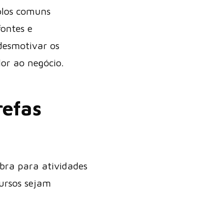
plos comuns
fontes e
desmotivar os
or ao negócio.
refas
bra para atividades
cursos sejam