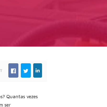
T
vas? Quantas vezes
m ser