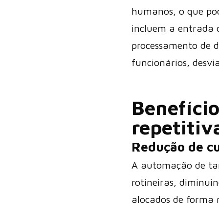
humanos, o que pod
incluem a entrada d
processamento de d
funcionários, desv
Benefíci
repetitiv
Redução de cu
A automação de tar
rotineiras, diminui
alocados de forma m