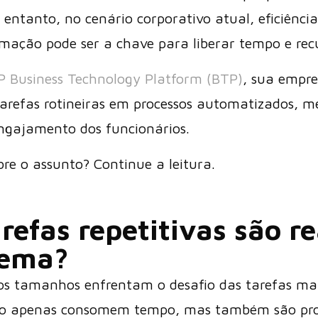
ntanto, no cenário corporativo atual, eficiênci
omação pode ser a chave para liberar tempo e rec
P Business Technology Platform (BTP)
, sua empr
tarefas rotineiras em processos automatizados, 
engajamento dos funcionários.
re o assunto? Continue a leitura.
arefas repetitivas são 
lema?
os tamanhos enfrentam o desafio das tarefas manu
não apenas consomem tempo, mas também são pro