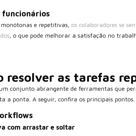
 funcionários
 monótonas e repetitivas,
os colaboradores se se
ados
, o que pode melhorar a satisfação no trabalh
 resolver as
tarefas re
 um conjunto abrangente de ferramentas que pe
a a ponta. A seguir, confira os principais pontos.
workflows
va com arrastar e soltar