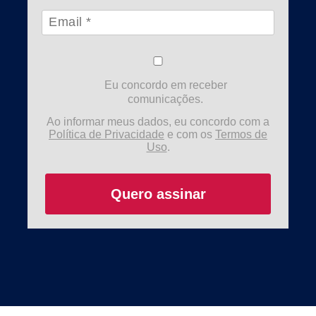
Eu concordo em receber
comunicações.
Ao informar meus dados, eu concordo com a
Política de Privacidade
e com os
Termos de
Uso
.
Quero assinar