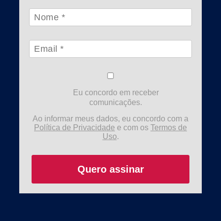
Eu concordo em receber
comunicações.
Ao informar meus dados, eu concordo com a
Política de Privacidade
e com os
Termos de
Uso
.
Quero assinar