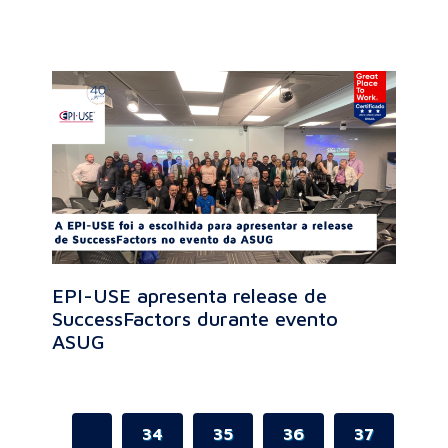
EPI-USE apresenta release de
SuccessFactors durante evento
ASUG
34
35
36
37