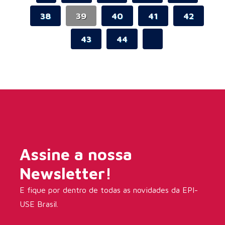
38
39
40
41
42
43
44
Assine a nossa
Newsletter!
E fique por dentro de todas as novidades da EPI-
USE Brasil.